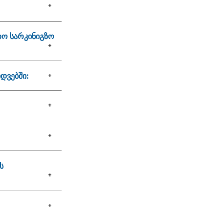
თო სარკინიგზო
დვებში:
ს